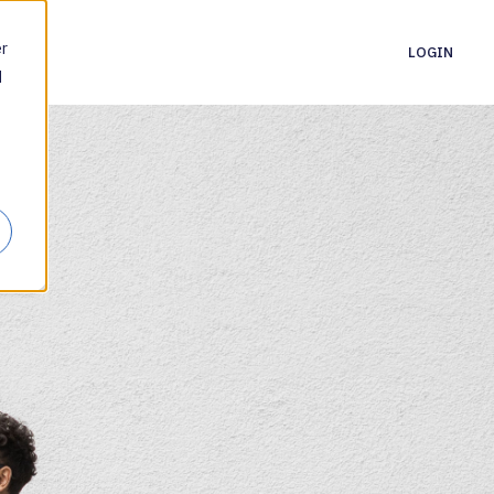
er
LOGIN
d