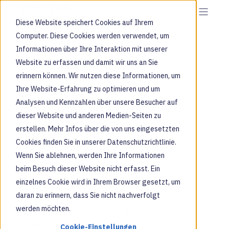
Diese Website speichert Cookies auf Ihrem
Computer. Diese Cookies werden verwendet, um
Informationen über Ihre Interaktion mit unserer
Website zu erfassen und damit wir uns an Sie
Impressum
erinnern können. Wir nutzen diese Informationen, um
Ihre Website-Erfahrung zu optimieren und um
Analysen und Kennzahlen über unsere Besucher auf
Allgemeine Informationspflicht
dieser Website und anderen Medien-Seiten zu
erstellen. Mehr Infos über die von uns eingesetzten
Herausgeber
Cookies finden Sie in unserer Datenschutzrichtlinie.
WHATEVER.WORKS GmbH
Wenn Sie ablehnen, werden Ihre Informationen
beim Besuch dieser Website nicht erfasst. Ein
Heinrich-von-Stephan-Str. 13, 79100
einzelnes Cookie wird in Ihrem Browser gesetzt, um
Freiburg
daran zu erinnern, dass Sie nicht nachverfolgt
E-Mail:
hallo@whatever.works
werden möchten.
Geschäftsführende: Dr. Kristine Johari,
Alexander Schwertner
Cookie-Einstellungen